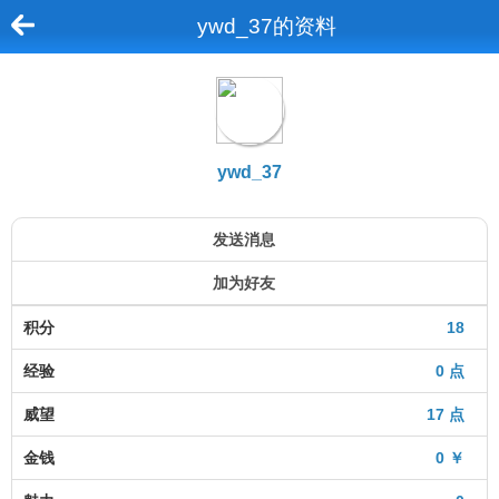
ywd_37的资料
ywd_37
发送消息
加为好友
积分
18
经验
0 点
威望
17 点
金钱
0 ￥