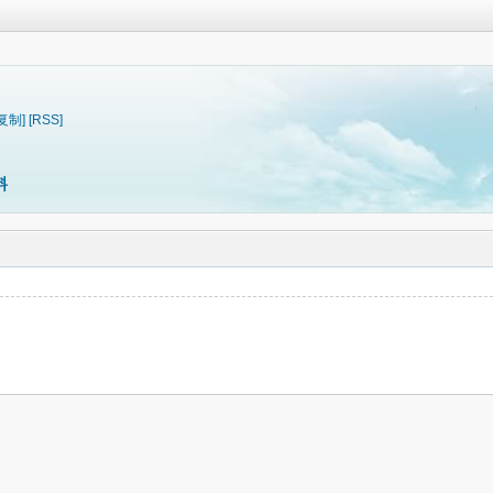
[复制]
[RSS]
料