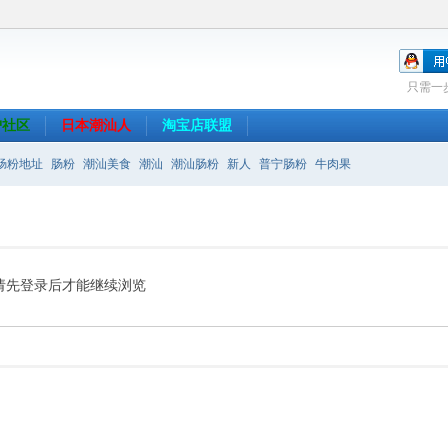
只需一
沪社区
日本潮汕人
淘宝店联盟
肠粉地址
肠粉
潮汕美食
潮汕
潮汕肠粉
新人
普宁肠粉
牛肉果
请先登录后才能继续浏览