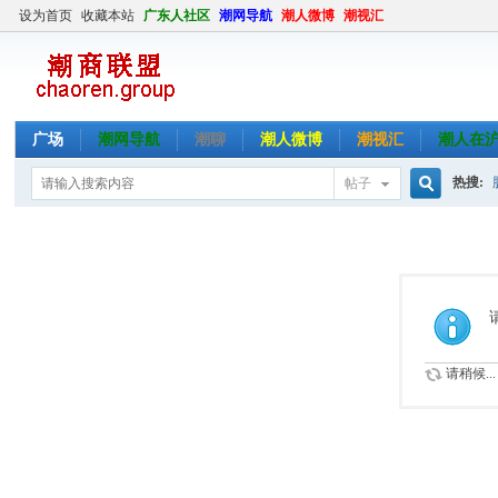
设为首页
收藏本站
广东人社区
潮网导航
潮人微博
潮视汇
广场
潮网导航
潮聊
潮人微博
潮视汇
潮人在
热搜:
帖子
搜
索
请稍候...