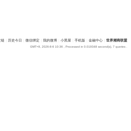
友链
|
历史今日
|
微信绑定
|
我的微博
|
小黑屋
|
手机版
|
金融中心
|
世界潮商联盟
GMT+8, 2026-8-6 10:36
, Processed in 0.019348 second(s), 7 queries .