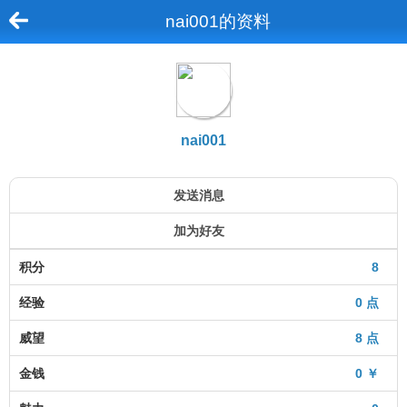
nai001的资料
nai001
发送消息
加为好友
积分
8
经验
0 点
威望
8 点
金钱
0 ￥