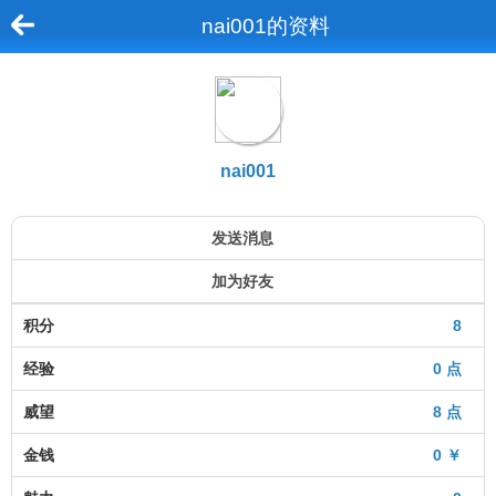
nai001的资料
nai001
发送消息
加为好友
积分
8
经验
0 点
威望
8 点
金钱
0 ￥