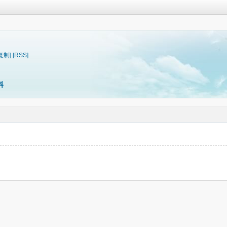
复制]
[RSS]
料