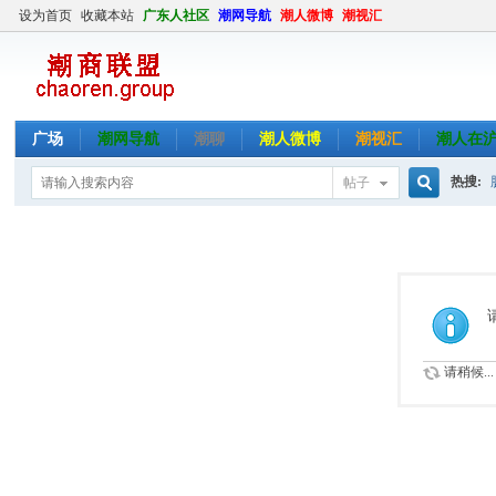
设为首页
收藏本站
广东人社区
潮网导航
潮人微博
潮视汇
广场
潮网导航
潮聊
潮人微博
潮视汇
潮人在
热搜:
帖子
搜
索
请稍候...