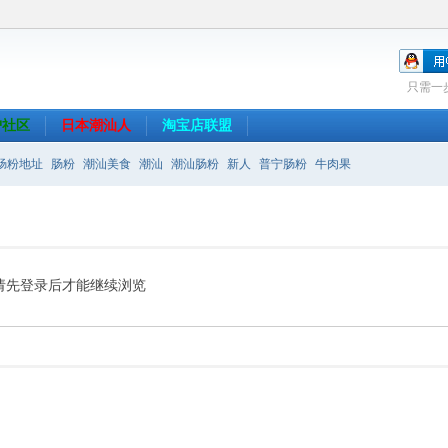
只需一
沪社区
日本潮汕人
淘宝店联盟
肠粉地址
肠粉
潮汕美食
潮汕
潮汕肠粉
新人
普宁肠粉
牛肉果
请先登录后才能继续浏览