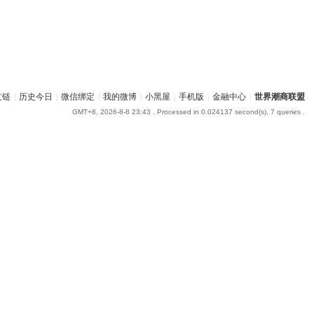
友链
|
历史今日
|
微信绑定
|
我的微博
|
小黑屋
|
手机版
|
金融中心
|
世界潮商联盟
GMT+8, 2026-8-8 23:43
, Processed in 0.024137 second(s), 7 queries .