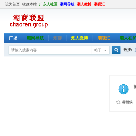
设为首页
收藏本站
广东人社区
潮网导航
潮人微博
潮视汇
广场
潮网导航
潮聊
潮人微博
潮视汇
潮人在
热搜:
帖子
搜
索
请稍候...