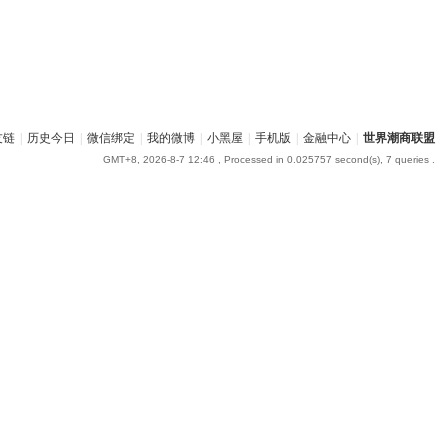
友链
|
历史今日
|
微信绑定
|
我的微博
|
小黑屋
|
手机版
|
金融中心
|
世界潮商联盟
GMT+8, 2026-8-7 12:46
, Processed in 0.025757 second(s), 7 queries .